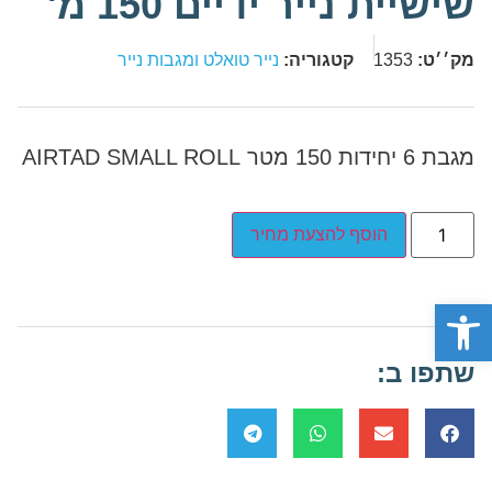
שישיית נייר ידיים 150 מ'
מק׳׳ט:
1353
קטגוריה:
נייר טואלט ומגבות נייר
מגבת 6 יחידות 150 מטר AIRTAD SMALL ROLL
הוסף להצעת מחיר
פתח סרגל נגישות
שתפו ב: