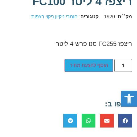
ריצפז 4 ליטר FC100
מק׳׳ט:
1920
קטגוריה:
חומרי ניקיון ניקוי רצפות
ריצפז FC255 סנו פרש 4 ליטר
הוסף להצעת מחיר
פתח סרגל נגישות
שתפו ב: