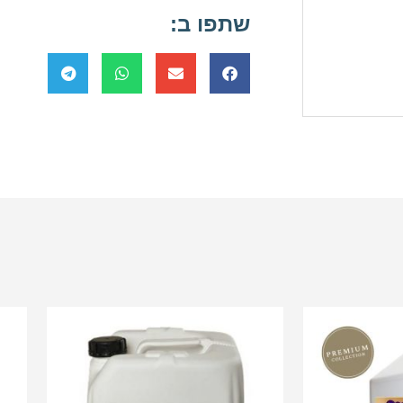
שתפו ב: