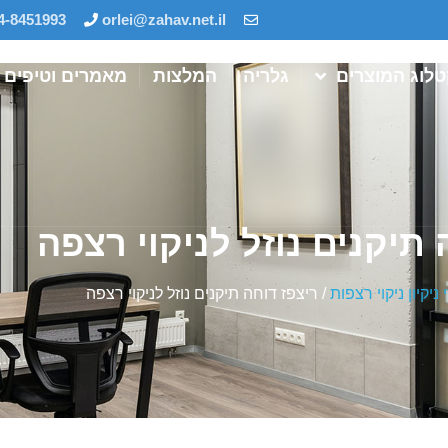
4-8451993
orlei@zahav.net.il
לוג המוצרים
גלריה
המלצות
מאמרים וטיפים
 תיקנים נוזל לניקוי רצפה
ניקיון ניקוי רצפות
/ ריצפז דוחה תיקנים נוזל לניקוי רצפה