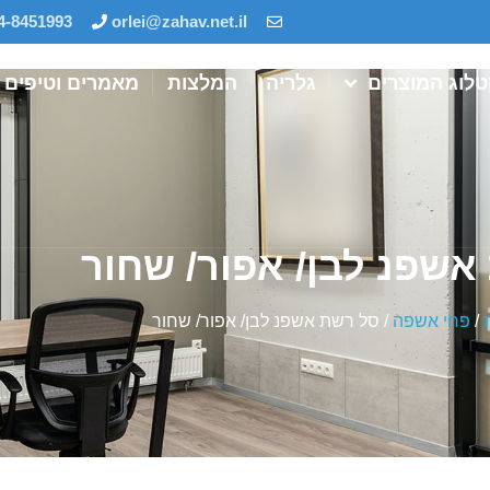
4-8451993
orlei@zahav.net.il
לוג המוצרים
גלריה
המלצות
מאמרים וטיפים
אשפנ לבן/ אפור/ שחור
/
פחי אשפה
/ סל רשת אשפנ לבן/ אפור/ שחור