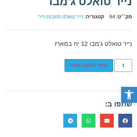
נייר טואלט ג'מבו
מק׳׳ט:
64
קטגוריה:
נייר טואלט ומגבות נייר
נייר טואלט ג'מבו 12 יח במארז
הוסף להצעת מחיר
פתח סרגל נגישות
שתפו ב: