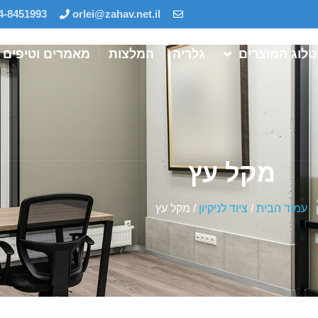
4-8451993
orlei@zahav.net.il
לוג המוצרים
גלריה
המלצות
מאמרים וטיפים
מקל עץ
עמוד הבית
/
ציוד לניקיון
/ מקל עץ