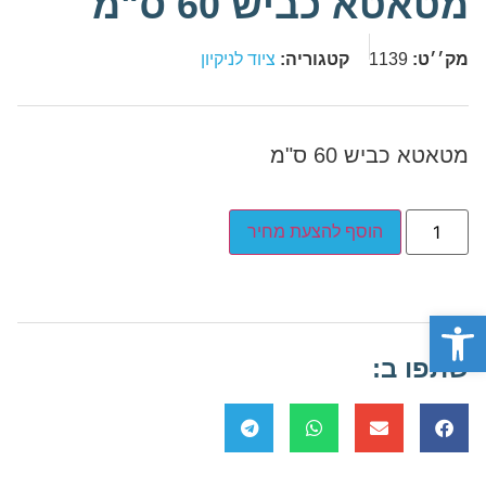
מטאטא כביש 60 ס"מ
מק׳׳ט:
1139
קטגוריה:
ציוד לניקיון
מטאטא כביש 60 ס"מ
הוסף להצעת מחיר
פתח סרגל נגישות
שתפו ב: