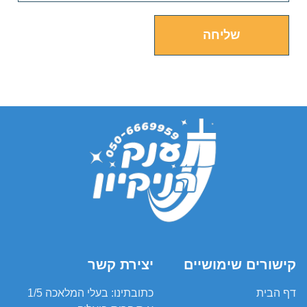
שליחה
קישורים שימושיים
יצירת קשר
דף הבית
כתובתינו: בעלי המלאכה 1/5