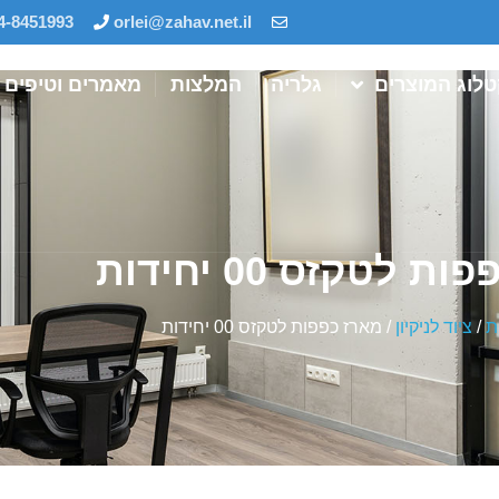
4-8451993
orlei@zahav.net.il
לוג המוצרים
גלריה
המלצות
מאמרים וטיפים
 לטקזס 00 יחידות
ת
/
ציוד לניקיון
/ מארז כפפות לטקזס 00 יחידות