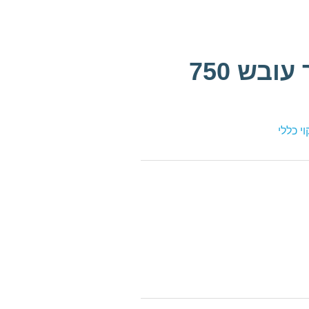
טאץ' תרסיס מסיר עובש 750
וי כללי