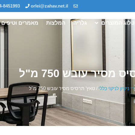
4-8451993
orlei@zahav.net.il
לוג המוצרים
גלריה
המלצות
מאמרים וטיפים
מסיר עובש 750 מ"ל
י ניקיון לניקוי כללי
/ טאץ' תרסיס מסיר עובש 750 מ"ל