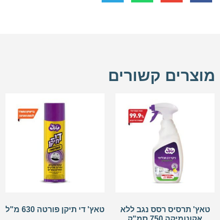
מוצרים קשורים
טאץ' תרסיס רסס נגב ללא
טאץ' די תיקן פורטה 630 מ"ל
אקונומיקה 750 סמ"ק