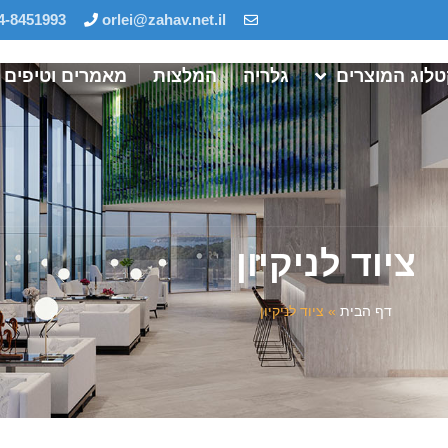
4-8451993
orlei@zahav.net.il
לוג המוצרים
גלריה
המלצות
מאמרים וטיפים
ציוד לניקיון
דף הבית
»
ציוד לניקיון