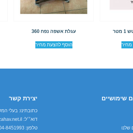
מטר
עגלת אשפה נפח 360
מחיר
הוסף להצעת מחיר
ם שימושיים
יצירת קשר
כתובתינו: בעלי המלאכה 1/5 א.ת קר
דוא׳׳ל: orlei@zahav.net.il
 שלנו
טלפון: 04-8451993