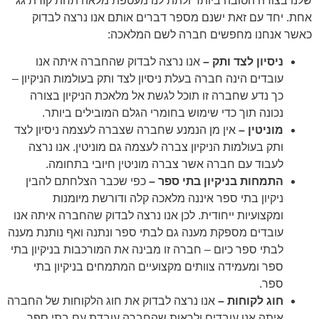
שלנו בצורה הטובה ביותר ולתת לנו מעטפת מלאה תחת קורת גג
אחת. יחד עם זאת ישנם מספר דברים אותם אנו נרצה לבדוק
כאשר אנחנו מחפשים חברה לשם המלאכה:
ניסיון לצד ותק –
אנו נרצה לבדוק שהחברה איתה אנו
עובדים הינה חברה בעלת ניסיון לצד ותק בעולמות הניקיון –
כך נדע שחברה זו תוכל לגשת אל מלאכת הניקיון בצורה
נכונה תוך כדי שימוש בחומרי הגלם המובילים ביותר.
מוניטין –
אין מן הנמנע שחברה שצברה לעצמה ניסיון לצד
ותק בעולמות הניקיון צברה לעצמה גם מוניטין. אנו נרצה
לעבוד עם חברה אשר צברה מוניטין חיובי בתחומה.
התמחות בניקיון בתי ספר –
כפי שכבר הצלחתם להבין
ניקיון בתי ספר איננה מלאכה קלה ודורשת מיומנות
ומקצועיות ייחודית. לכן אנו נרצה לבדוק שהחברה איתה אנו
עובדים מספקת מענה גם לבתי ספר ונתנה ואף נותנת מענה
לבתי ספר כיום – חברה זו מבינה את המורכבות בניקיון בתי
ספר ומעמידה צוותים מקצועיים המתמחים בניקיון בתי
ספר.
חוג לקוחות –
אנו נרצה לבדוק את חוג הלקוחות של החברה
איתה אנו עובדים ולראות שהחברה עובדת עם בתי ספר