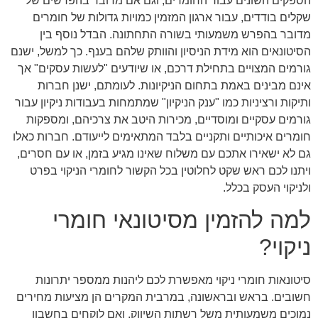
הספקים השונים עבור החומרים, וגם אם מדובר בהפרשים של
שקלים בודדים, עבור ארגון המזמין כמויות גדולות של חומרים
מדובר בהפרש משמעותי בשורה התחתונה. הבדל נוסף בין
הסיטונאים הוא מידת הניסיון והוותק שלהם בענף. כך למשל, ישנם
גורמים המצויים בתחילת דרכם, או שיודעים "לעשות עסקים" אך
אינם מבינים באמת בתחום הניקיונות. לעומתם, ישנן חברות
ותיקות ורציניות כמו "ענק הניקיון" שמתמחות בעבודות ניקיון עבור
גורמים עסקיים ומוסדיים, מכירות היטב את צרכיהם, ומספקות
חומרים איכותיים ותקניים בלבד המתאימים לייעודם. חברות כאלו
גם לא ישאירו אתכם עם משלוח שאינו מגיע בזמן, או עם חסרים,
ויתנו לכם ראש שקט לחלוטין בכל הקשור לחומרי הניקוי בפרט
ולניקוי העסק בכלל.
למה להזמין מסיטונאי חומרי
ניקוי?
סיטונאות חומרי ניקוי מאפשרת לכם ליהנות ממספר יתרונות
חשובים. בראש ובראשונה, במרבית המקרים הן מציעות מחירים
נמוכים משמעותית משל רשתות השיווק, ואם לוקחים בחשבון