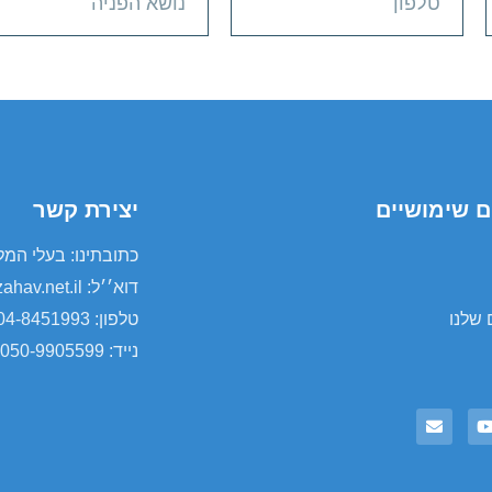
ם שימושיים
יצירת קשר
כתובתינו: בעלי המלאכה 1/5 א.ת קר
דוא׳׳ל: orlei@zahav.net.il
 שלנו
טלפון: 04-8451993
נייד: 050-9905599