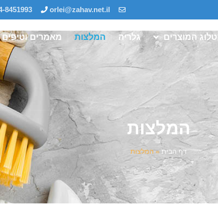
4-8451993
orlei@zahav.net.il
לוג המוצרים
גלריה
המלצות
מאמרים וטיפים
המלצות
דף הבית
»
המלצות